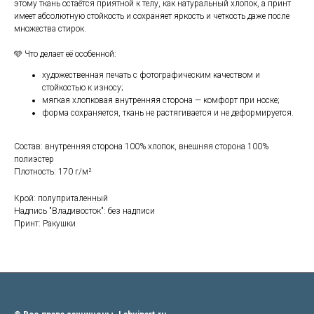
этому ткань остаётся приятной к телу, как натуральный хлопок, а принт
имеет абсолютную стойкость и сохраняет яркость и четкость даже после
множества стирок.
🩵 Что делает её особенной:
художественная печать с фотографическим качеством и
стойкостью к износу;
мягкая хлопковая внутренняя сторона — комфорт при носке;
форма сохраняется, ткань не растягивается и не деформируется.
Состав: внутренняя сторона 100% хлопок, внешняя сторона 100%
полиэстер
Плотность: 170 г/м²
Крой: полуприталенный
Надпись "Владивосток": без надписи
Принт: Ракушки