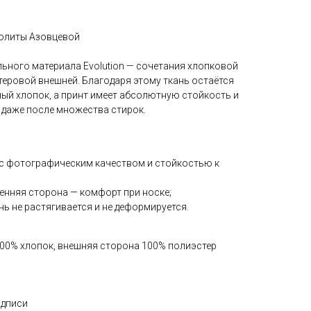
Лолиты Азовцевой
льного материала Evolution — сочетания хлопковой
теровой внешней. Благодаря этому ткань остаётся
ьный хлопок, а принт имеет абсолютную стойкость и
 даже после множества стирок.
 с фотографическим качеством и стойкостью к
енняя сторона — комфорт при носке;
нь не растягивается и не деформируется.
100% хлопок, внешняя сторона 100% полиэстер
адписи