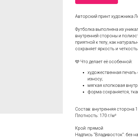
Авторский принт художника 
Футболка выполнена из уника
внутренней стороны и полиэс
приятной к телу, как натурал
сохраняет яркость и четкость
🩵 Что делает её особенной:
художественная печать
износу;
мягкая хлопковая внутр
форма сохраняется, тка
Состав: внутренняя сторона 
Плотность: 170 г/м²
Крой: прямой
Надпись "Владивосток": без н