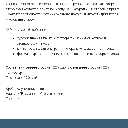
хлопковой внутренней стороны и полиэстеровой внешней. Благодаря
этому ткань остаётся приятной к телу, как натуральный хлопок, а принт
имеет абсолютную стойкость и сохраняет яркость и четкость даже после
множества стирок.
🩵 Что делает её особенной:
художественная печать с фотографическим качеством и
стойкостью к износу;
мягкая хлопковая внутренняя сторона — комфорт при носке;
форма сохраняется, ткань не растягивается и не деформируется.
Состав: внутренняя сторона 100% хлопок, внешняя сторона 100%
полиэстер
Плотность: 170 г/м²
Крой: полуприталенный
Надпись "Владивосток": без надписи
Принт: Кот