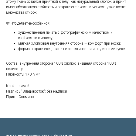
этому ткань остаётся приятной к телу, как натуральный хлопок, а принт
имеет абсолютную стойкость и сохраняет яркость и четкость даже после
множества стирок.
🩵 Что делает её особенной:
художественная печать с фотографическим качеством и
стойкостью к износу;
мягкая хлопковая внутренняя сторона — комфорт при носке;
форма сохраняется, ткань не растягивается и не деформируется.
Состав: внутренняя сторона 100% хлопок, внешняя сторона 100%
полиэстер
Плотность: 170 г/м²
Крой: прямой
Надпись "Владивосток": без надписи
Принт: Осьминог