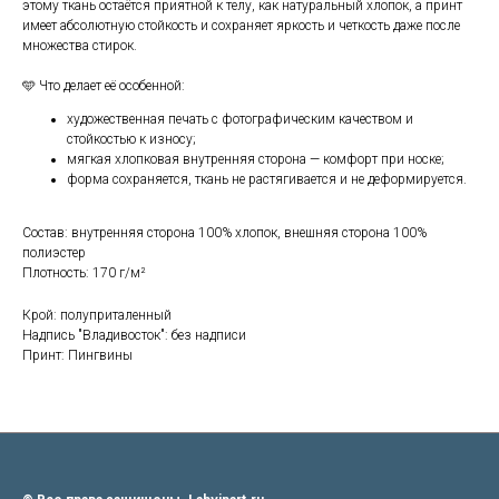
этому ткань остаётся приятной к телу, как натуральный хлопок, а принт
имеет абсолютную стойкость и сохраняет яркость и четкость даже после
множества стирок.
🩵 Что делает её особенной:
художественная печать с фотографическим качеством и
стойкостью к износу;
мягкая хлопковая внутренняя сторона — комфорт при носке;
форма сохраняется, ткань не растягивается и не деформируется.
Состав: внутренняя сторона 100% хлопок, внешняя сторона 100%
полиэстер
Плотность: 170 г/м²
Крой: полуприталенный
Надпись "Владивосток": без надписи
Принт: Пингвины