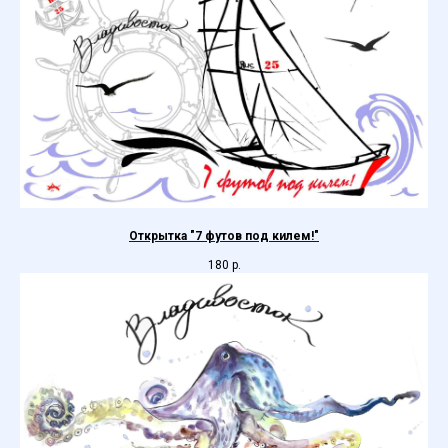
Открытка "7 футов под килем!"
180
р.