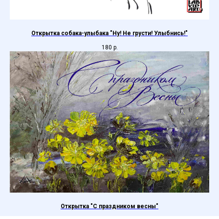
Открытка собака-улыбака "Ну! Не грусти! Улыбнись!"
180
р.
Открытка "С праздником весны"