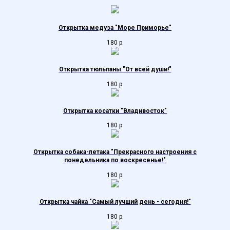
Открытка медуза "Море Приморье"
180
р.
Открытка тюльпаны "От всей души!"
180
р.
Открытка косатки "Владивосток"
180
р.
Открытка собака-летака "Прекрасного настроения с
понедельника по воскресенье!"
180
р.
Открытка чайка "Самый лучший день - сегодня!"
180
р.