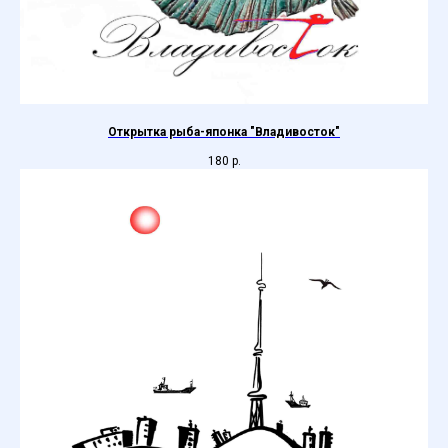
Открытка рыба-японка "Владивосток"
180
р.