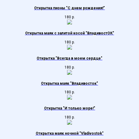
Открытка пионы "С днем рождения!"
180
р.
Открытка маяк с залитой косой "ВладивостОК"
180
р.
Открытка "Всегда в моем сердце"
180
р.
Открытка маяк "Владивосток"
180
р.
Открытка "И только море!"
180
р.
Открытка маяк ночной "Vladivostok"